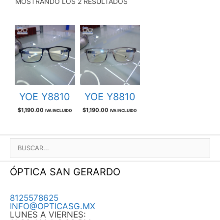
MOSTRANDO LOS 2 RESULTADOS
YOE Y8810
YOE Y8810
$
1,190.00
$
1,190.00
IVA INCLUIDO
IVA INCLUIDO
BUSCAR:
ÓPTICA SAN GERARDO
8125578625
INFO@OPTICASG.MX
LUNES A VIERNES: