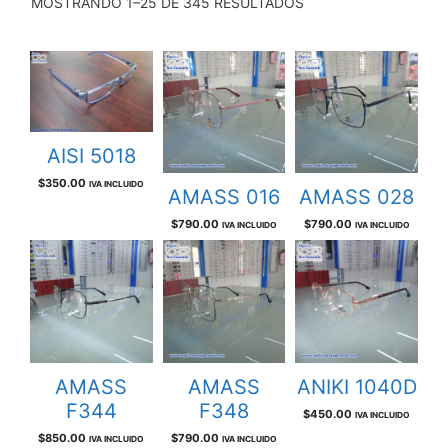
MOSTRANDO 1–25 DE 345 RESULTADOS
AISI 5018
$
350.00
IVA INCLUIDO
AMASS 016
AMASS 028
$
790.00
$
790.00
IVA INCLUIDO
IVA INCLUIDO
AMASS
AMASS
ANIKI 1040D
F344
F348
$
450.00
IVA INCLUIDO
$
850.00
$
790.00
IVA INCLUIDO
IVA INCLUIDO