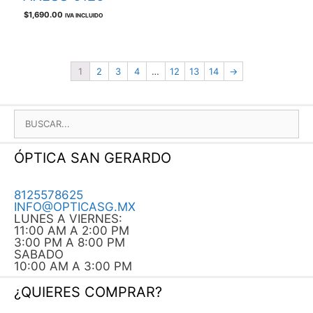
$
1,690.00
IVA INCLUIDO
1
2
3
4
…
12
13
14
→
BUSCAR:
ÓPTICA SAN GERARDO
8125578625
INFO@OPTICASG.MX
LUNES A VIERNES:
11:00 AM A 2:00 PM
3:00 PM A 8:00 PM
SABADO
10:00 AM A 3:00 PM
¿QUIERES COMPRAR?