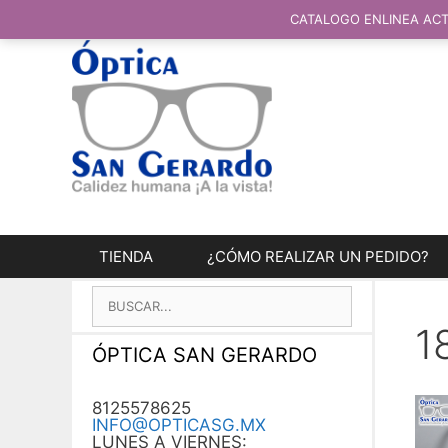
SALTAR
AL
CATALOGO ENLINEA ACT
CONTENIDO
TIENDA
¿CÓMO REALIZAR UN PEDIDO?
BUSCAR:
1
ÓPTICA SAN GERARDO
8125578625
INFO@OPTICASG.MX
LUNES A VIERNES: