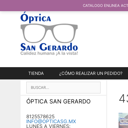
SALTAR
AL
CATALOGO ENLINEA ACT
CONTENIDO
TIENDA
¿CÓMO REALIZAR UN PEDIDO?
BUSCAR:
4
ÓPTICA SAN GERARDO
8125578625
INFO@OPTICASG.MX
LUNES A VIERNES: