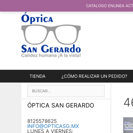
SALTAR
AL
CATALOGO ENLINEA ACT
CONTENIDO
TIENDA
¿CÓMO REALIZAR UN PEDIDO?
BUSCAR:
4
ÓPTICA SAN GERARDO
8125578625
INFO@OPTICASG.MX
LUNES A VIERNES: