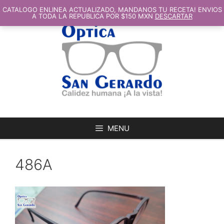
SALTAR
AL
CATALOGO ENLINEA ACTUALIZADO, MANDANOS TU RECETA! ENVIOS
CONTENIDO
A TODA LA REPUBLICA POR $150 MXN
DESCARTAR
MENU
486A