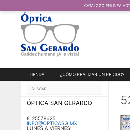
SALTAR
AL
CATALOGO ENLINEA ACT
CONTENIDO
TIENDA
¿CÓMO REALIZAR UN PEDIDO?
BUSCAR:
5
ÓPTICA SAN GERARDO
8125578625
INFO@OPTICASG.MX
LUNES A VIERNES: