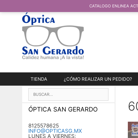
SALTAR
AL
CATALOGO ENLINEA ACT
CONTENIDO
TIENDA
¿CÓMO REALIZAR UN PEDIDO?
BUSCAR:
6
ÓPTICA SAN GERARDO
8125578625
INFO@OPTICASG.MX
LUNES A VIERNES: