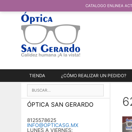
SALTAR
AL
CATALOGO ENLINEA ACT
CONTENIDO
TIENDA
¿CÓMO REALIZAR UN PEDIDO?
BUSCAR:
6
ÓPTICA SAN GERARDO
8125578625
INFO@OPTICASG.MX
LUNES A VIERNES: