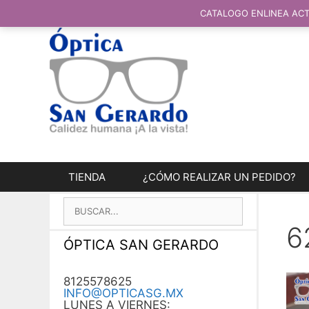
SALTAR
AL
CATALOGO ENLINEA ACT
CONTENIDO
TIENDA
¿CÓMO REALIZAR UN PEDIDO?
BUSCAR:
6
ÓPTICA SAN GERARDO
8125578625
INFO@OPTICASG.MX
LUNES A VIERNES: