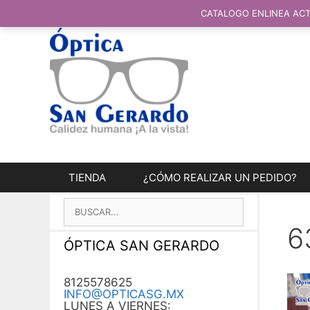
SALTAR
AL
CATALOGO ENLINEA ACT
CONTENIDO
TIENDA
¿CÓMO REALIZAR UN PEDIDO?
BUSCAR:
6
ÓPTICA SAN GERARDO
8125578625
INFO@OPTICASG.MX
LUNES A VIERNES: