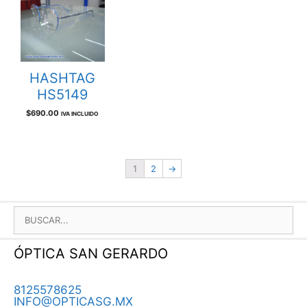
HASHTAG
HS5149
$
690.00
IVA INCLUIDO
1
2
→
BUSCAR:
ÓPTICA SAN GERARDO
8125578625
INFO@OPTICASG.MX