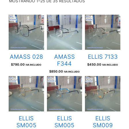
MOSTRANDO 1–25 DE 35 RESULTADOS
AMASS 028
AMASS
ELLIS 7133
F344
$
790.00
$
450.00
IVA INCLUIDO
IVA INCLUIDO
$
850.00
IVA INCLUIDO
ELLIS
ELLIS
ELLIS
SM005
SM005
SM009