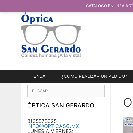
SALTAR
AL
CATALOGO ENLINEA ACT
CONTENIDO
TIENDA
¿CÓMO REALIZAR UN PEDIDO?
BUSCAR:
O
ÓPTICA SAN GERARDO
8125578625
INFO@OPTICASG.MX
LUNES A VIERNES: