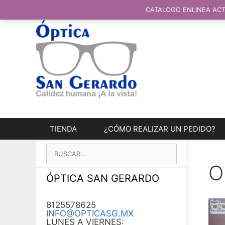
SALTAR
AL
CATALOGO ENLINEA ACT
CONTENIDO
TIENDA
¿CÓMO REALIZAR UN PEDIDO?
BUSCAR:
O
ÓPTICA SAN GERARDO
8125578625
INFO@OPTICASG.MX
LUNES A VIERNES: