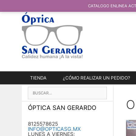
SALTAR
AL
CATALOGO ENLINEA ACT
CONTENIDO
TIENDA
¿CÓMO REALIZAR UN PEDIDO?
BUSCAR:
O
ÓPTICA SAN GERARDO
8125578625
INFO@OPTICASG.MX
LUNES A VIERNES: