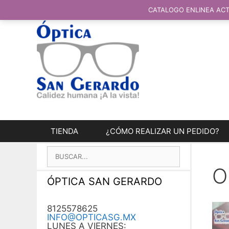
SALTAR
AL
CATALOGO ENLINEA ACT
CONTENIDO
TIENDA
¿CÓMO REALIZAR UN PEDIDO?
BUSCAR:
O
ÓPTICA SAN GERARDO
8125578625
INFO@OPTICASG.MX
LUNES A VIERNES: