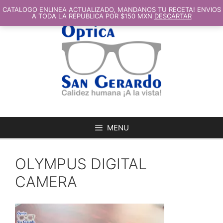
SALTAR
AL
CATALOGO ENLINEA ACTUALIZADO, MANDANOS TU RECETA! ENVIOS
CONTENIDO
A TODA LA REPUBLICA POR $150 MXN
DESCARTAR
MENU
OLYMPUS DIGITAL
CAMERA