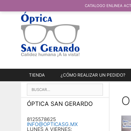
SALTAR
AL
CATALOGO ENLINEA ACT
CONTENIDO
TIENDA
¿CÓMO REALIZAR UN PEDIDO?
BUSCAR:
O
ÓPTICA SAN GERARDO
8125578625
INFO@OPTICASG.MX
LUNES A VIERNES: