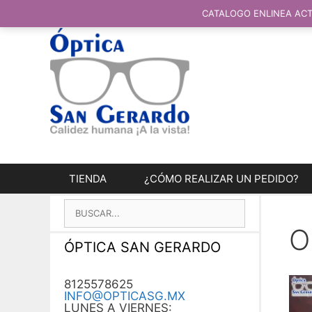
SALTAR
AL
CATALOGO ENLINEA ACT
CONTENIDO
TIENDA
¿CÓMO REALIZAR UN PEDIDO?
BUSCAR:
O
ÓPTICA SAN GERARDO
8125578625
INFO@OPTICASG.MX
LUNES A VIERNES: