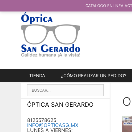
SALTAR
AL
CATALOGO ENLINEA ACT
CONTENIDO
TIENDA
¿CÓMO REALIZAR UN PEDIDO?
BUSCAR:
O
ÓPTICA SAN GERARDO
8125578625
INFO@OPTICASG.MX
LUNES A VIERNES: