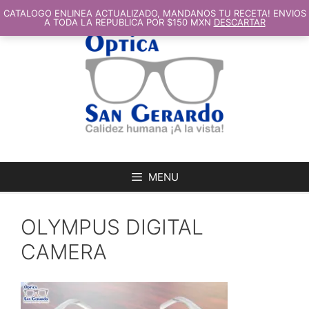
SALTAR
AL
CATALOGO ENLINEA ACTUALIZADO, MANDANOS TU RECETA! ENVIOS
CONTENIDO
A TODA LA REPUBLICA POR $150 MXN
DESCARTAR
MENU
OLYMPUS DIGITAL
CAMERA