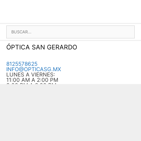
BUSCAR:
ÓPTICA SAN GERARDO
8125578625
INFO@OPTICASG.MX
LUNES A VIERNES:
11:00 AM A 2:00 PM
3:00 PM A 8:00 PM
SABADO
10:00 AM A 3:00 PM
¿QUIERES COMPRAR?
¿CÓMO REALIZAR UN PEDIDO?
AVISO DE PRIVACIDAD
TIENDA