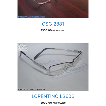
OSG 2881
$
350.00
IVA INCLUIDO
LORENTINO L3606
$
900.00
IVA INCLUIDO